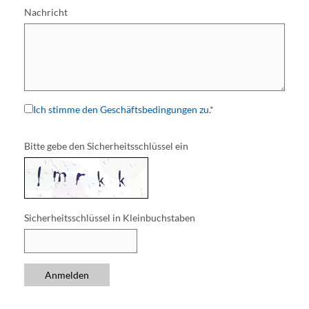
Nachricht
S
o
n
s
t
i
Ich stimme den Geschäftsbedingungen zu.
*
g
e
Bitte gebe den Sicherheitsschlüssel ein
s
:
Sicherheitsschlüssel in Kleinbuchstaben
Anmelden