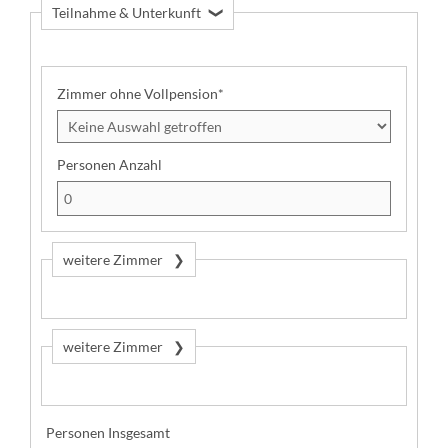
Teilnahme & Unterkunft
U
n
t
e
Zimmer ohne Vollpension
*
r
k
u
Personen Anzahl
n
f
t
:
weitere Zimmer
weitere Zimmer
Personen Insgesamt
Z