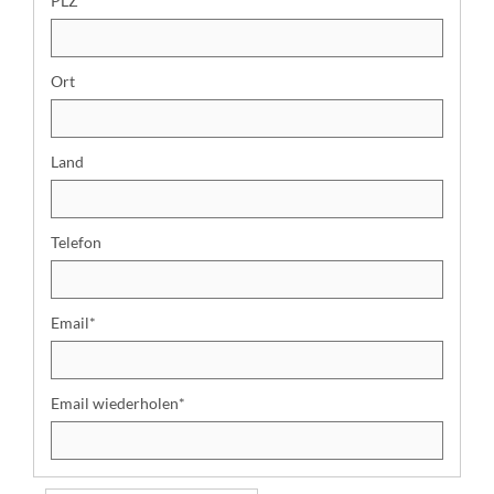
PLZ
D
a
t
Ort
e
n
:
Land
Telefon
Email
*
Email wiederholen
*