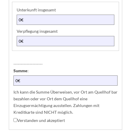
s
z
:
Unterkunft insgesamt
u
n
g
Verpflegung insgesamt
e
n
:
--------------------
Summe
:
Ich kann die Summe Überweisen, vor Ort am Quellhof bar
bezahlen oder vor Ort dem Quellhof eine
Einzugsermächtigung ausstellen. Zahlungen mit
Kreditkarte sind NICHT möglich.
Verstanden und akzeptiert