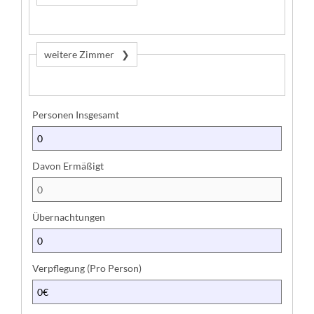
weitere Zimmer
Personen Insgesamt
Z
u
s
Davon Ermäßigt
a
m
m
Übernachtungen
e
n
f
Verpflegung (Pro Person)
a
s
s