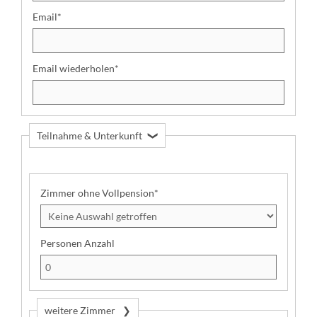
Email
*
Email wiederholen
*
Teilnahme & Unterkunft
U
n
t
e
Zimmer ohne Vollpension
*
r
k
u
Personen Anzahl
n
f
t
:
weitere Zimmer