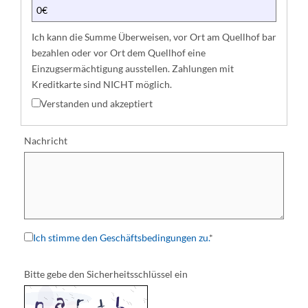
Ich kann die Summe Überweisen, vor Ort am Quellhof bar
bezahlen oder vor Ort dem Quellhof eine
Einzugsermächtigung ausstellen. Zahlungen mit
Kreditkarte sind NICHT möglich.
Verstanden und akzeptiert
Nachricht
S
o
n
s
t
i
Ich stimme den Geschäftsbedingungen zu.
*
g
e
Bitte gebe den Sicherheitsschlüssel ein
s
: