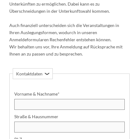
Unterkünften zu ermöglichen. Dabei kann es zu
Überschneidungen in der Unterkunftswahl kommen.
Auch finanziell unterscheiden sich die Veranstaltungen in
Ihren Auslegungsformen, wodurch in unseren
Anmeldeformularen Rechenfehler entstehen können.
Wir behalten uns vor, Ihre Anmeldung auf Rücksprache mit
Ihnen an zu passen und zu besprechen.
P
Kontaktdaten
e
r
s
Vorname & Nachname
*
o
n
e
Straße & Hausnummer
l
l
e