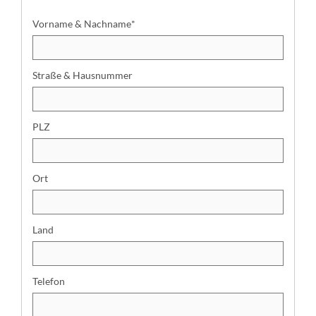
r
s
Vorname & Nachname
*
o
n
e
Straße & Hausnummer
l
l
e
PLZ
D
a
t
Ort
e
n
:
Land
Telefon